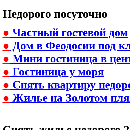
Недорого посуточно
●
Частный гостевой дом
●
Дом в Феодосии под к
●
Мини гостиница в цен
●
Гостиница у моря
●
Снять квартиру недор
●
Жилье на Золотом пля
Снять жилье недорого 2