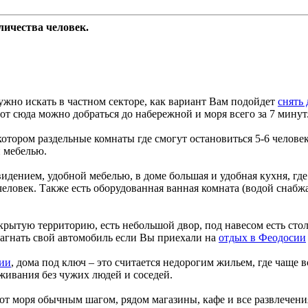
оличества человек.
жно искать в частном секторе, как вариант Вам подойдет
снять
 от сюда можно добраться до набережной и моря всего за 7 минут
отором раздельные комнаты где смогут остановиться 5-6 челове
 мебелью.
дением, удобной мебелью, в доме большая и удобная кухня, где 
 человек. Также есть оборудованная ванная комната (водой снабж
крытую территорию, есть небольшой двор, под навесом есть ст
загнать свой автомобиль если Вы приехали на
отдых в Феодосии
сии
, дома под ключ – это считается недорогим жильем, где чаще в
живания без чужих людей и соседей.
от моря обычным шагом, рядом магазины, кафе и все развлечени