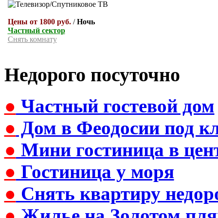
Цены от 1800 руб.
/
Ночь
Частный сектор
Снять комнату
Недорого посуточно
●
Частный гостевой дом
●
Дом в Феодосии под к
●
Мини гостиница в цен
●
Гостиница у моря
●
Снять квартиру недор
●
Жилье на Золотом пля