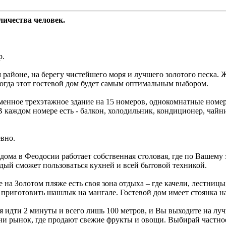
оличества человек.
р.
 районе, на берегу чистейшего моря и лучшего золотого песка. 
огда этот гостевой дом будет самым оптимальным выбором.
менное трехэтажное здание на 15 номеров, однокомнатные номер
В каждом номере есть - балкон, холодильник, кондиционер, чайн
вно.
дома в Феодосии работает собственная столовая, где по Вашему 
ждый сможет пользоваться кухней и всей бытовой техникой.
е на Золотом пляже есть своя зона отдыха – где качели, лестниц
 приготовить шашлык на мангале. Гостевой дом имеет стоянка н
ря идти 2 минуты и всего лишь 100 метров, и Вы выходите на л
ни рынок, где продают свежие фрукты и овощи. Выбирай частно