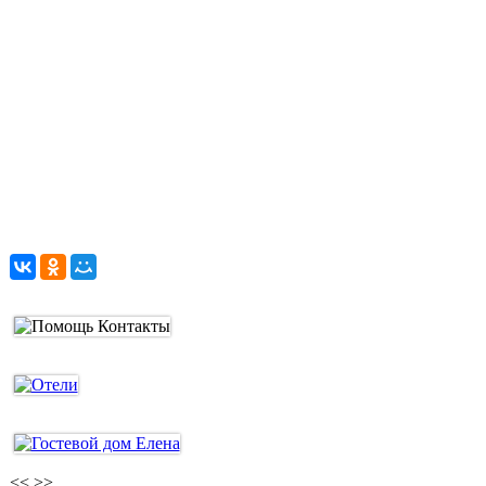
<<
>>