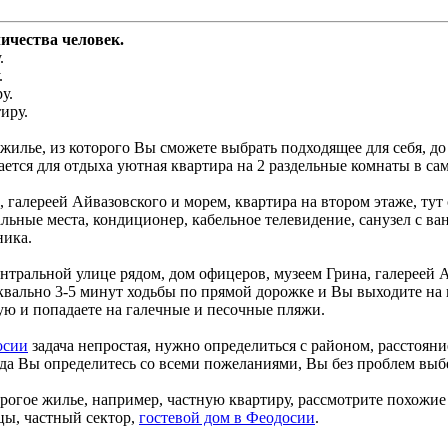
личества человек.
.
.
у.
иру.
жилье, из которого Вы сможете выбрать подходящее для себя, до
дается для отдыха уютная квартира на 2 раздельные комнаты в са
 галереей Айвазовского и морем, квартира на втором этаже, тут
альные места, кондиционер, кабельное телевидение, санузел с ва
ника.
нтральной улице рядом, дом офицеров, музеем Грина, галереей А
уквально 3-5 минут ходьбы по прямой дорожке и Вы выходите на
 и попадаете на галечные и песочные пляжи.
осии
задача непростая, нужно определиться с районом, расстояние
гда Вы определитесь со всеми пожеланиями, Вы без проблем выб
рогое жилье, например, частную квартиру, рассмотрите похожи
цы, частный сектор,
гостевой дом в Феодосии
.